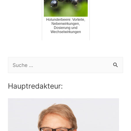
Holunderbeere: Vorteile,
Nebenwirkungen,
Dosierung und
Wechselwirkungen
S
e
a
Hauptredakteur:
r
c
h
f