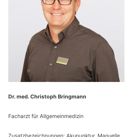
o
r
:
Dr. med. Christoph Bringmann
Facharzt für Allgemeinmedizin
Zusatzbezeichnungen: Akupunktur, Manuelle