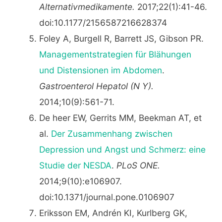
Alternativmedikamente.
2017;22(1):41-46.
doi:10.1177/2156587216628374
Foley A, Burgell R, Barrett JS, Gibson PR.
Managementstrategien für Blähungen
und Distensionen im Abdomen
.
Gastroenterol Hepatol (N Y).
2014;10(9):561-71.
De heer EW, Gerrits MM, Beekman AT, et
al.
Der Zusammenhang zwischen
Depression und Angst und Schmerz: eine
Studie der NESDA
.
PLoS ONE.
2014;9(10):e106907.
doi:10.1371/journal.pone.0106907
Eriksson EM, Andrén KI, Kurlberg GK,