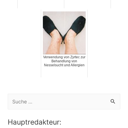
Verwendung von Zyrtec zur
Behandlung von
Nesselsucht und Allergien
S
e
a
Hauptredakteur:
r