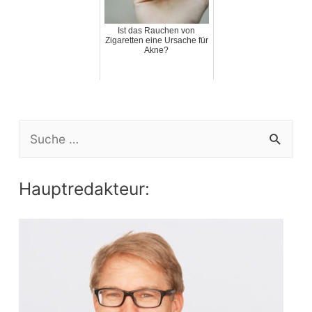
Ist das Rauchen von
Zigaretten eine Ursache für
Akne?
S
e
a
Hauptredakteur:
r
c
h
f
o