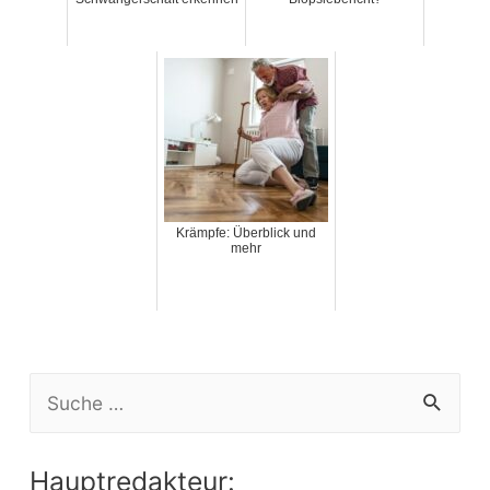
Krämpfe: Überblick und
mehr
S
e
a
Hauptredakteur: