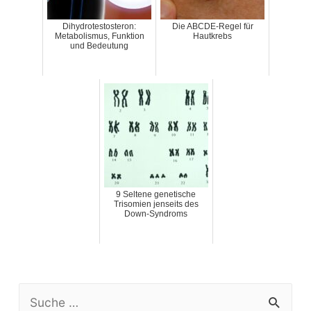
Dihydrotestosteron:
Die ABCDE-Regel für
Metabolismus, Funktion
Hautkrebs
und Bedeutung
9 Seltene genetische
Trisomien jenseits des
Down-Syndroms
S