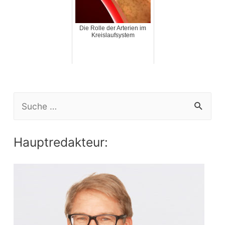
Die Rolle der Arterien im
Kreislaufsystem
S
e
a
Hauptredakteur:
r
c
h
f
o