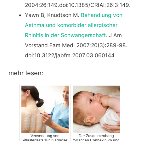
2004;26:149.doi:10.1385/CRIAI:26:3:149.
Yawn B, Knudtson M.
Behandlung von
Asthma und komorbider allergischer
Rhinitis in der Schwangerschaft
. J Am
Vorstand Fam Med. 2007;20(3):289-98.
doi:10.3122/jabfm.2007.03.060144.
mehr lesen:
Verwendung von
Der Zusammenhang
Pflastertests zur Diagnose
zwischen Connexin 26 und