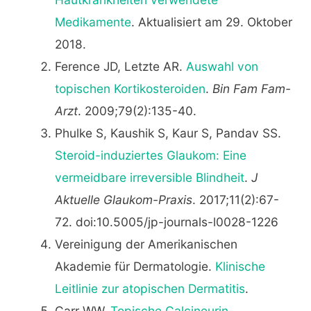
Medikamente
. Aktualisiert am 29. Oktober
2018.
Ference JD, Letzte AR.
Auswahl von
topischen Kortikosteroiden
.
Bin Fam Fam-
Arzt
. 2009;79(2):135-40.
Phulke S, Kaushik S, Kaur S, Pandav SS.
Steroid-induziertes Glaukom: Eine
vermeidbare irreversible Blindheit
.
J
Aktuelle Glaukom-Praxis
. 2017;11(2):67-
72. doi:10.5005/jp-journals-l0028-1226
Vereinigung der Amerikanischen
Akademie für Dermatologie.
Klinische
Leitlinie zur atopischen Dermatitis
.
Carr WW.
Topische Calcineurin-