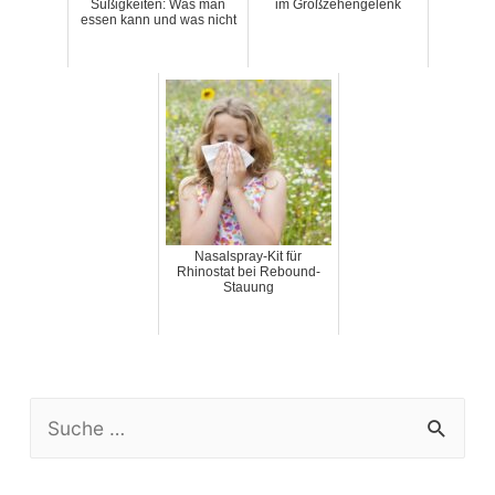
Süßigkeiten: Was man
im Großzehengelenk
essen kann und was nicht
Nasalspray-Kit für
Rhinostat bei Rebound-
Stauung
S
e
a