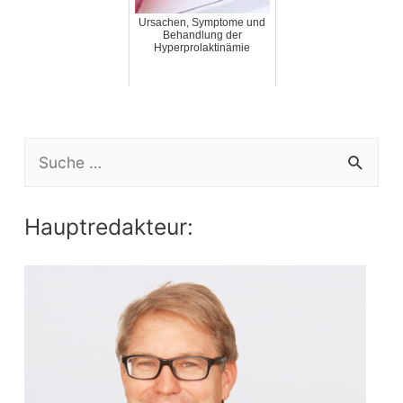
Ursachen, Symptome und
Behandlung der
Hyperprolaktinämie
S
e
a
Hauptredakteur:
r
c
h
f
o
r