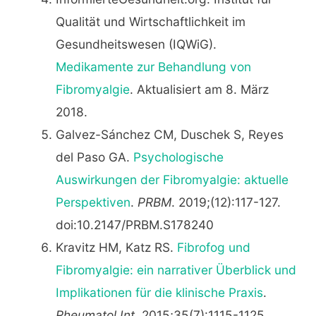
Qualität und Wirtschaftlichkeit im
Gesundheitswesen (IQWiG).
Medikamente zur Behandlung von
Fibromyalgie
. Aktualisiert am 8. März
2018.
Galvez-Sánchez CM, Duschek S, Reyes
del Paso GA.
Psychologische
Auswirkungen der Fibromyalgie: aktuelle
Perspektiven
.
PRBM
. 2019;(12):117-127.
doi:10.2147/PRBM.S178240
Kravitz HM, Katz RS.
Fibrofog und
Fibromyalgie: ein narrativer Überblick und
Implikationen für die klinische Praxis
.
Rheumatol Int.
2015;35(7):1115-1125.