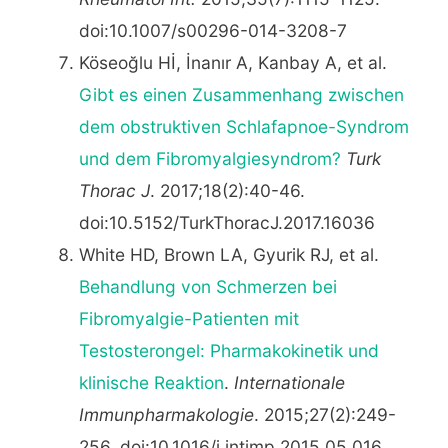
doi:10.1007/s00296-014-3208-7
Köseoğlu Hİ, İnanır A, Kanbay A, et al.
Gibt es einen Zusammenhang zwischen
dem obstruktiven Schlafapnoe-Syndrom
und dem Fibromyalgiesyndrom?
Turk
Thorac J
. 2017;18(2):40-46.
doi:10.5152/TurkThoracJ.2017.16036
White HD, Brown LA, Gyurik RJ, et al.
Behandlung von Schmerzen bei
Fibromyalgie-Patienten mit
Testosterongel: Pharmakokinetik und
klinische Reaktion
.
Internationale
Immunpharmakologie
. 2015;27(2):249-
256. doi:10.1016/j.intimp.2015.05.016