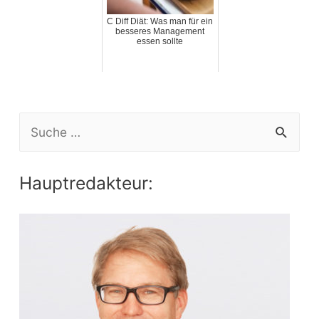
C Diff Diät: Was man für ein
besseres Management
essen sollte
S
e
a
Hauptredakteur:
r
c
h
f
o
r