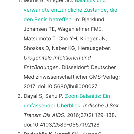
Morris B, Krieger JN.
Balanitis und
verwandte entzündliche Zustände, die
den Penis betreffen
. In: Bjerklund
Johansen TE, Wagenlehner FME,
Matsumoto T, Cho YH, Krieger JN,
Shoskes D, Naber KG, Herausgeber.
Urogenitale Infektionen und
Entzündungen
. Düsseldorf: Deutscher
Medizinwissenschaftlicher GMS-Verlag;
2017. doi:10.5680/lhuii000027
Dayal S, Sahu P.
Zoon-Balanitis: Ein
umfassender Überblick
.
Indische J Sex
Transm Dis AIDS
. 2016;37(2):129-138.
doi:10.4103/2589-0557.192128