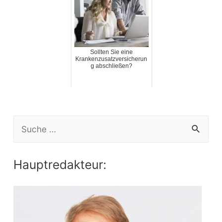
Sollten Sie eine
Krankenzusatzversicherun
g abschließen?
S
e
a
Hauptredakteur:
r
c
h