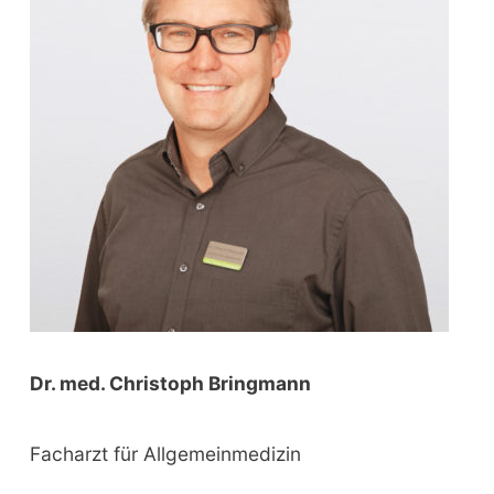
o
r
:
Dr. med. Christoph Bringmann
Facharzt für Allgemeinmedizin