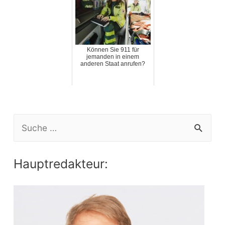
Können Sie 911 für
jemanden in einem
anderen Staat anrufen?
S
e
a
Hauptredakteur:
r
c
h
f