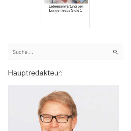
Lebenserwartung bei
Lungenkrebs Stufe 1
S
e
a
Hauptredakteur:
r
c
h
f
o
r