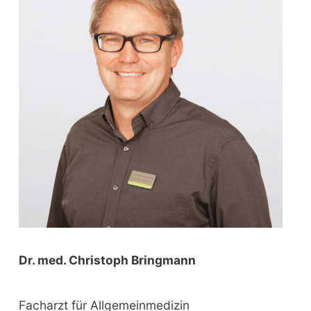
f
o
r
:
Dr. med. Christoph Bringmann
Facharzt für Allgemeinmedizin