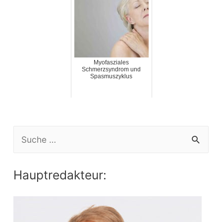
Myofasziales
Schmerzsyndrom und
Spasmuszyklus
S
e
a
Hauptredakteur:
r
c
h