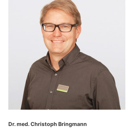
h
f
o
r
:
Dr. med. Christoph Bringmann