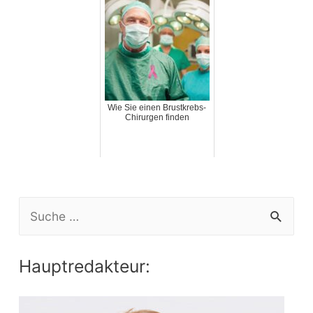
Wie Sie einen Brustkrebs-
Chirurgen finden
S
e
a
Hauptredakteur:
r
c