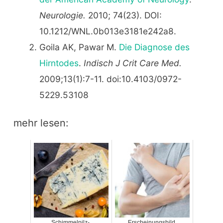
Neurologie.
2010; 74(23). DOI:
10.1212/WNL.0b013e3181e242a8.
Goila AK, Pawar M.
Die Diagnose des
Hirntodes
.
Indisch J Crit Care Med.
2009;13(1):7-11. doi:10.4103/0972-
5229.53108
mehr lesen:
Schimmelpilz-,
Erscheinungsbild,