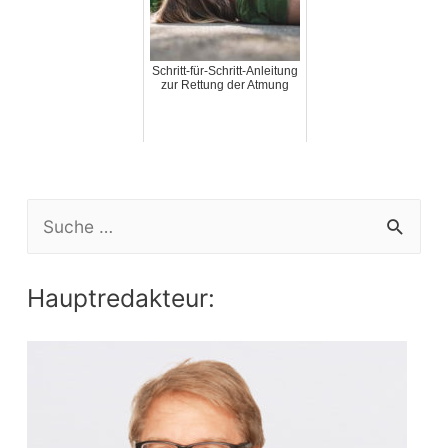
Schritt-für-Schritt-Anleitung
zur Rettung der Atmung
S
e
a
Hauptredakteur:
r
c
h
f