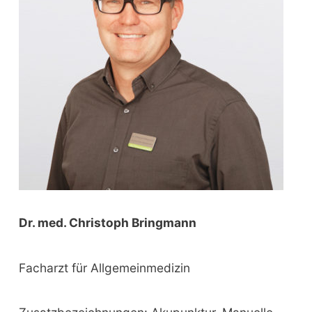
o
r
:
Dr. med. Christoph Bringmann
Facharzt für Allgemeinmedizin