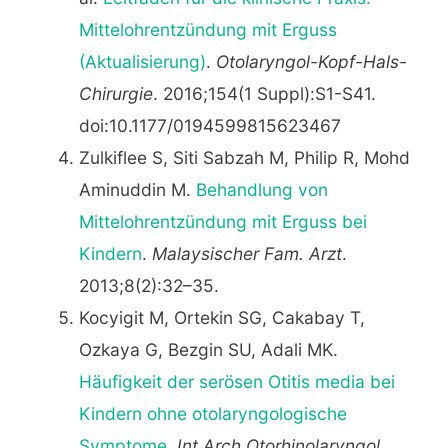
Mittelohrentzündung mit Erguss
(Aktualisierung)
.
Otolaryngol-Kopf-Hals-
Chirurgie
. 2016;154(1 Suppl):S1-S41.
doi:10.1177/0194599815623467
Zulkiflee S, Siti Sabzah M, Philip R, Mohd
Aminuddin M.
Behandlung von
Mittelohrentzündung mit Erguss bei
Kindern
.
Malaysischer Fam. Arzt
.
2013;8(2):32–35.
Kocyigit M, Ortekin SG, Cakabay T,
Ozkaya G, Bezgin SU, Adali MK.
Häufigkeit der serösen Otitis media bei
Kindern ohne otolaryngologische
Symptome
.
Int Arch Otorhinolaryngol
.