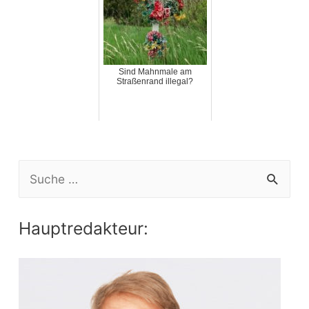
Sind Mahnmale am
Straßenrand illegal?
S
e
a
Hauptredakteur:
r
c
h