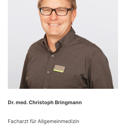
f
o
r
:
Dr. med. Christoph Bringmann
Facharzt für Allgemeinmedizin