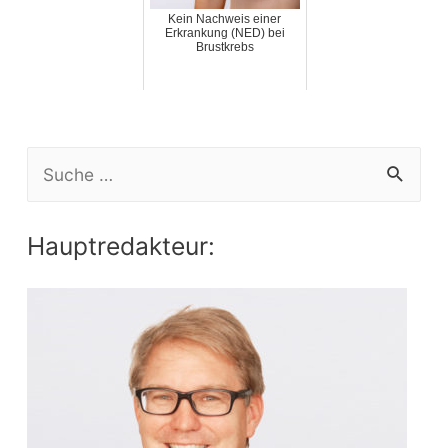
Kein Nachweis einer
Erkrankung (NED) bei
Brustkrebs
S
e
a
Hauptredakteur:
r
c
h
f
o
r