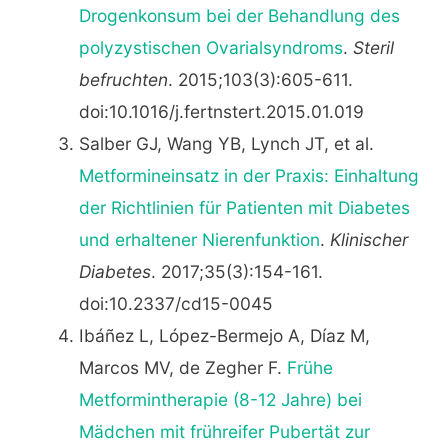
Drogenkonsum bei der Behandlung des
polyzystischen Ovarialsyndroms
.
Steril
befruchten
. 2015;103(3):605-611.
doi:10.1016/j.fertnstert.2015.01.019
Salber GJ, Wang YB, Lynch JT, et al.
Metformineinsatz in der Praxis: Einhaltung
der Richtlinien für Patienten mit Diabetes
und erhaltener Nierenfunktion
.
Klinischer
Diabetes
. 2017;35(3):154-161.
doi:10.2337/cd15-0045
Ibáñez L, López-Bermejo A, Díaz M,
Marcos MV, de Zegher F.
Frühe
Metformintherapie (8-12 Jahre) bei
Mädchen mit frühreifer Pubertät zur