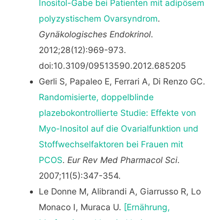
Inositol-Gabe bei Patienten mit adipösem
polyzystischem Ovarsyndrom
.
Gynäkologisches Endokrinol
.
2012;28(12):969-973.
doi:10.3109/09513590.2012.685205
Gerli S, Papaleo E, Ferrari A, Di Renzo GC.
Randomisierte, doppelblinde
plazebokontrollierte Studie: Effekte von
Myo-Inositol auf die Ovarialfunktion und
Stoffwechselfaktoren bei Frauen mit
PCOS
.
Eur Rev Med Pharmacol Sci
.
2007;11(5):347-354.
Le Donne M, Alibrandi A, Giarrusso R, Lo
Monaco I, Muraca U.
[Ernährung,