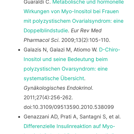
Guaraldi C.
Metabolische und hormonelle
Wirkungen von Myo-Inositol bei Frauen
mit polyzystischem Ovarialsyndrom: eine
Doppelblindstudie
.
Eur Rev Med
Pharmacol Sci
. 2009;13(2):105-110.
Galazis N, Galazi M, Atiomo W.
D-Chiro-
Inositol und seine Bedeutung beim
polyzystischen Ovarsyndrom: eine
systematische Übersicht
.
Gynäkologisches Endokrinol
.
2011;27(4):256-262.
doi:10.3109/09513590.2010.538099
Genazzani AD, Prati A, Santagni S, et al.
Differenzielle Insulinreaktion auf Myo-