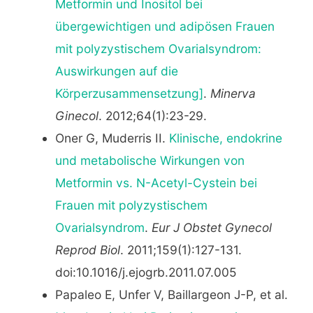
Metformin und Inositol bei
übergewichtigen und adipösen Frauen
mit polyzystischem Ovarialsyndrom:
Auswirkungen auf die
Körperzusammensetzung]
.
Minerva
Ginecol
. 2012;64(1):23-29.
Oner G, Muderris II.
Klinische, endokrine
und metabolische Wirkungen von
Metformin vs. N-Acetyl-Cystein bei
Frauen mit polyzystischem
Ovarialsyndrom
.
Eur J Obstet Gynecol
Reprod Biol
. 2011;159(1):127-131.
doi:10.1016/j.ejogrb.2011.07.005
Papaleo E, Unfer V, Baillargeon J-P, et al.