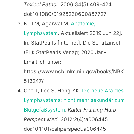
Toxicol Pathol
. 2006;34(5):409-424.
doi:10.1080/01926230600867727
Null M, Agarwal M.
Anatomie,
Lymphsystem
. Aktualisiert 2019 Jun 22].
In: StatPearls [Internet]. Die Schatzinsel
(FL): StatPearls Verlag; 2020 Jan-.
Erhältlich unter:
https://www.ncbi.nlm.nih.gov/books/NBK
513247/
Choi I, Lee S, Hong YK.
Die neue Ära des
Lymphsystems: nicht mehr sekundär zum
Blutgefäßsystem
.
Kalter Frühling Harb
Perspect Med.
2012;2(4):a006445.
doi:10.1101/cshperspect.a006445