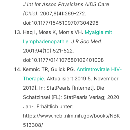
J Int Int Assoc Physicians AIDS Care
(Chic)
. 2007;6(4):269-272.
doi:10.1177/1545109707304298
Haq I, Moss K, Morris VH.
Myalgie mit
Lymphadenopathie
.
J R Soc Med.
2001;94(10):521-522.
doi:10.1177/014107680109401008
Kemnic TR, Gulick PG.
Antiretrovirale HIV-
Therapie
. Aktualisiert 2019 5. November
2019]. In: StatPearls [Internet]. Die
Schatzinsel (FL): StatPearls Verlag; 2020
Jan-. Erhältlich unter:
https://www.ncbi.nlm.nih.gov/books/NBK
513308/