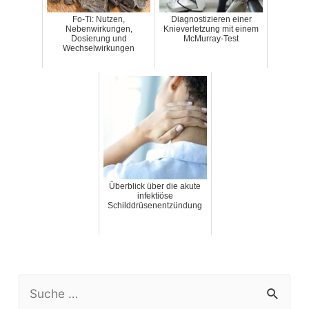
Fo-Ti: Nutzen,
Diagnostizieren einer
Nebenwirkungen,
Knieverletzung mit einem
Dosierung und
McMurray-Test
Wechselwirkungen
Überblick über die akute
infektiöse
Schilddrüsenentzündung
S
e