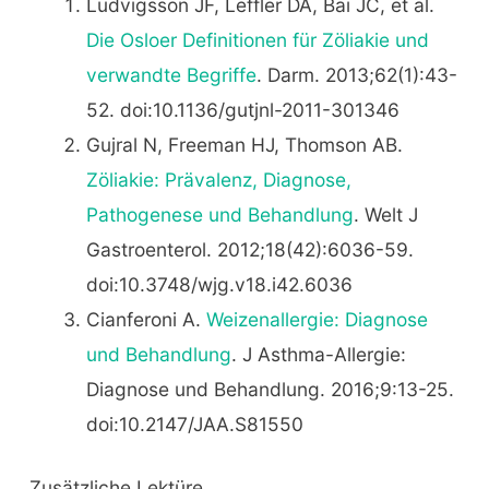
Ludvigsson JF, Leffler DA, Bai JC, et al.
Die Osloer Definitionen für Zöliakie und
verwandte Begriffe
. Darm. 2013;62(1):43-
52. doi:10.1136/gutjnl-2011-301346
Gujral N, Freeman HJ, Thomson AB.
Zöliakie: Prävalenz, Diagnose,
Pathogenese und Behandlung
. Welt J
Gastroenterol. 2012;18(42):6036-59.
doi:10.3748/wjg.v18.i42.6036
Cianferoni A.
Weizenallergie: Diagnose
und Behandlung
. J Asthma-Allergie:
Diagnose und Behandlung. 2016;9:13-25.
doi:10.2147/JAA.S81550
Zusätzliche Lektüre