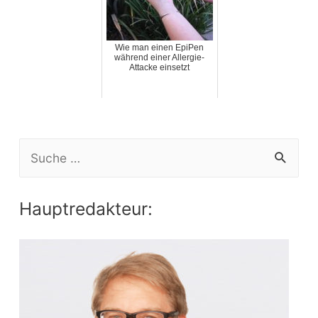
Wie man einen EpiPen
während einer Allergie-
Attacke einsetzt
S
e
a
Hauptredakteur:
r
c
h
f