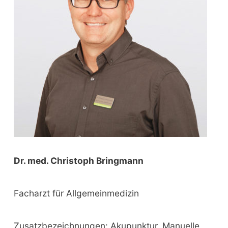
o
r
:
Dr. med. Christoph Bringmann
Facharzt für Allgemeinmedizin
Zusatzbezeichnungen: Akupunktur, Manuelle