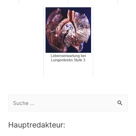
Lebenserwartung bei
Lungenkrebs Stufe 3
S
e
a
Hauptredakteur:
r