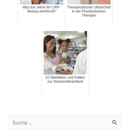
Was tun, wenn Ihr CRP-
Therapeutischer Ultraschall
Niveau erhöht ist?
in der Physikalischen
Therapie
10 Statistiken und Fakten
zur Sichelzellkrankheit
S
e