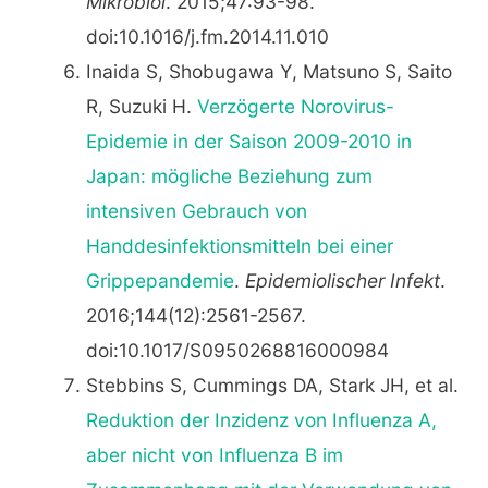
Mikrobiol
. 2015;47:93-98.
doi:10.1016/j.fm.2014.11.010
Inaida S, Shobugawa Y, Matsuno S, Saito
R, Suzuki H.
Verzögerte Norovirus-
Epidemie in der Saison 2009-2010 in
Japan: mögliche Beziehung zum
intensiven Gebrauch von
Handdesinfektionsmitteln bei einer
Grippepandemie
.
Epidemiolischer Infekt
.
2016;144(12):2561-2567.
doi:10.1017/S0950268816000984
Stebbins S, Cummings DA, Stark JH, et al.
Reduktion der Inzidenz von Influenza A,
aber nicht von Influenza B im