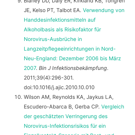
Blaney DD, Daly ER, Kirkland KB, Tongren
JE, Kelso PT, Talbot EA.
Verwendung von
Handdesinfektionsmitteln auf
Alkoholbasis als Risikofaktor für
Norovirus-Ausbrüche in
Langzeitpflegeeinrichtungen in Nord-
Neu-England: Dezember 2006 bis März
2007
.
Bin J Infektionsbekämpfung
.
2011;39(4):296-301.
doi:10.1016/j.ajic.2010.10.010
Wilson AM, Reynolds KA, Jaykus LA,
Escudero-Abarca B, Gerba CP.
Vergleich
der geschätzten Verringerung des
Norovirus-Infektionsrisikos für ein