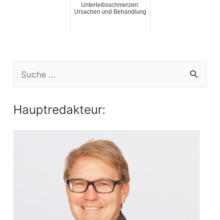
Unterleibsschmerzen:
Ursachen und Behandlung
S
e
a
Hauptredakteur:
r
c
h
f
o
r
: