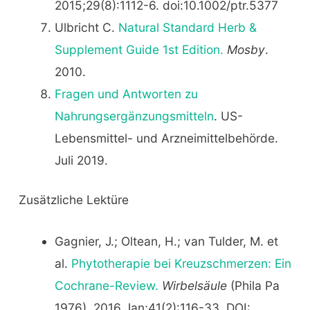
2015;29(8):1112-6. doi:10.1002/ptr.5377
Ulbricht C.
Natural Standard Herb &
Supplement Guide 1st Edition.
Mosby
.
2010.
Fragen und Antworten zu
Nahrungsergänzungsmitteln
. US-
Lebensmittel- und Arzneimittelbehörde.
Juli 2019.
Zusätzliche Lektüre
Gagnier, J.; Oltean, H.; van Tulder, M. et
al.
Phytotherapie bei Kreuzschmerzen: Ein
Cochrane-Review.
Wirbelsäule
(Phila Pa
1976). 2016 Jan;41(2):116-33. DOI: