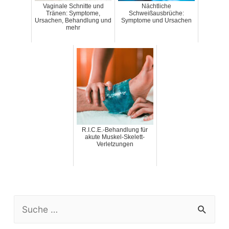
Vaginale Schnitte und
Nächtliche
Tränen: Symptome,
Schweißausbrüche:
Ursachen, Behandlung und
Symptome und Ursachen
mehr
R.I.C.E.-Behandlung für
akute Muskel-Skelett-
Verletzungen
S
e