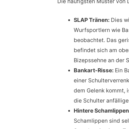
Die häufigsten Muster von 
SLAP Tränen:
Dies w
Wurfsportlern wie Ba
beobachtet. Das ger
befindet sich am obe
Bizepssehne an der S
Bankart-Risse:
Ein B
einer Schulterverrenk
dem Gelenk kommt, i
die Schulter anfällig
Hintere Schamlippen
Schamlippen sind se