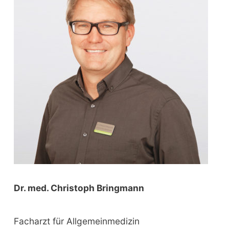
f
o
r
:
Dr. med. Christoph Bringmann
Facharzt für Allgemeinmedizin