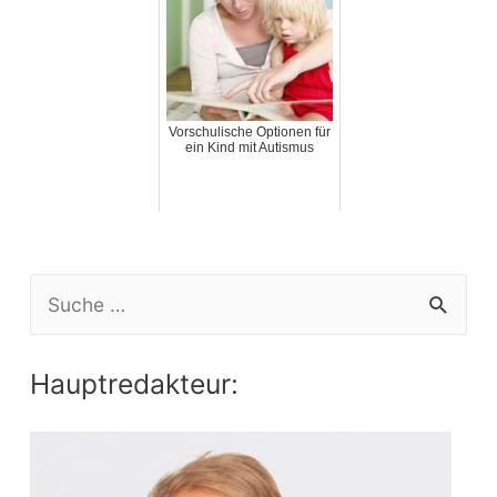
Vorschulische Optionen für
ein Kind mit Autismus
S
e
a
Hauptredakteur:
r
c
h