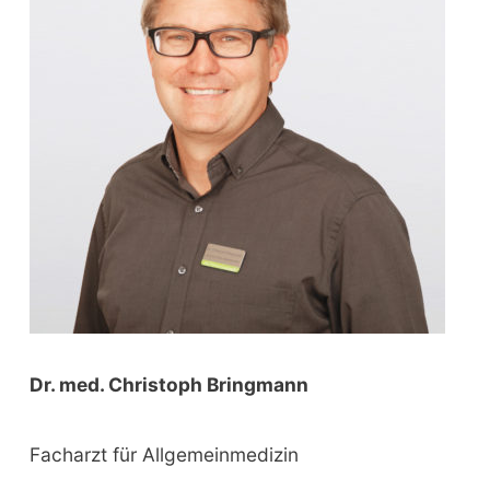
f
o
r
:
Dr. med. Christoph Bringmann
Facharzt für Allgemeinmedizin