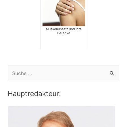
Muskeleinsatz und Ihre
Gelenke
S
e
a
Hauptredakteur:
r
c
h