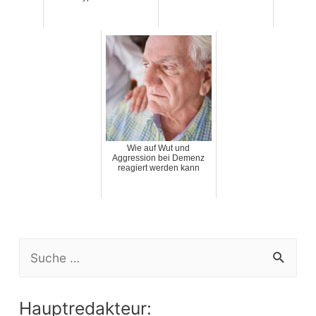
Wie auf Wut und
Aggression bei Demenz
reagiert werden kann
S
e
a
Hauptredakteur: