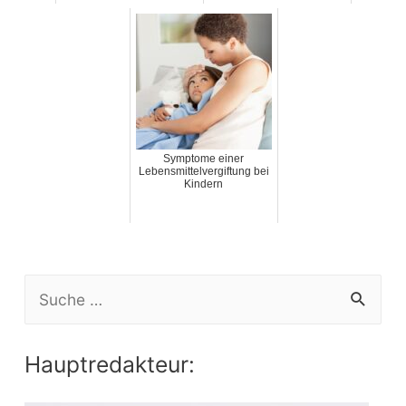
Symptome einer
Lebensmittelvergiftung bei
Kindern
S
e
a
Hauptredakteur:
r