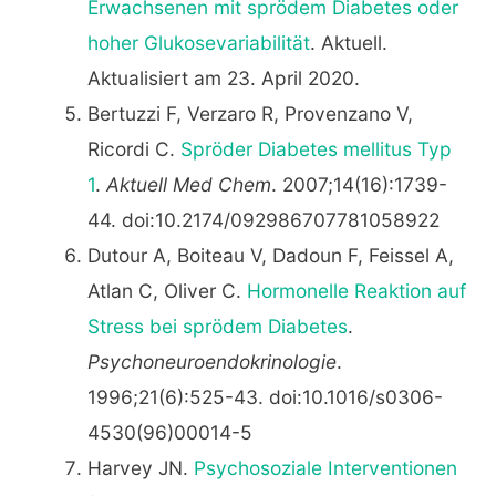
Erwachsenen mit sprödem Diabetes oder
hoher Glukosevariabilität
. Aktuell.
Aktualisiert am 23. April 2020.
Bertuzzi F, Verzaro R, Provenzano V,
Ricordi C.
Spröder Diabetes mellitus Typ
1
.
Aktuell Med Chem
. 2007;14(16):1739-
44. doi:10.2174/092986707781058922
Dutour A, Boiteau V, Dadoun F, Feissel A,
Atlan C, Oliver C.
Hormonelle Reaktion auf
Stress bei sprödem Diabetes
.
Psychoneuroendokrinologie
.
1996;21(6):525-43. doi:10.1016/s0306-
4530(96)00014-5
Harvey JN.
Psychosoziale Interventionen