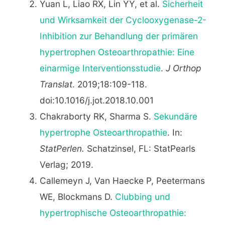
Yuan L, Liao RX, Lin YY, et al.
Sicherheit
und Wirksamkeit der Cyclooxygenase-2-
Inhibition zur Behandlung der primären
hypertrophen Osteoarthropathie: Eine
einarmige Interventionsstudie
.
J Orthop
Translat
. 2019;18:109-118.
doi:10.1016/j.jot.2018.10.001
Chakraborty RK, Sharma S.
Sekundäre
hypertrophe Osteoarthropathie
. In:
StatPerlen.
Schatzinsel, FL: StatPearls
Verlag; 2019.
Callemeyn J, Van Haecke P, Peetermans
WE, Blockmans D.
Clubbing und
hypertrophische Osteoarthropathie: