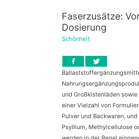
Faserzusätze: Vo
Dosierung
Schönheit
Ballaststoffergänzungsmitte
Nahrungsergänzungsprodukt
und Großkistenläden sowie on
einer Vielzahl von Formulie
Pulver und Backwaren, und e
Psyllium, Methylcellulose o
werden in der Regel einge