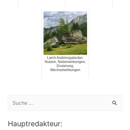
Larch Arabinogalactan:
Nutzen, Nebenwirkungen,
Dosierung,
Wechselwirkungen
S
e
a
Hauptredakteur:
r