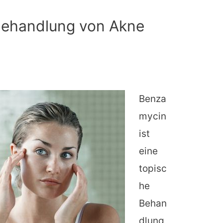
Behandlung von Akne
Benza
mycin
ist
eine
topisc
he
Behan
dlung,