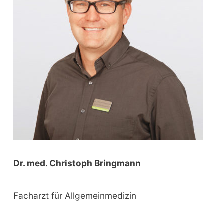
o
r
:
Dr. med. Christoph Bringmann
Facharzt für Allgemeinmedizin