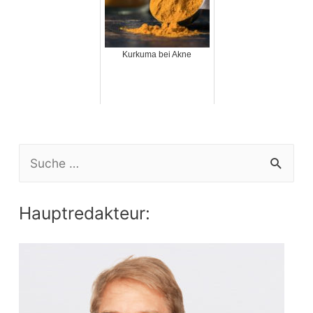
Kurkuma bei Akne
S
e
a
Hauptredakteur:
r
c
h
f