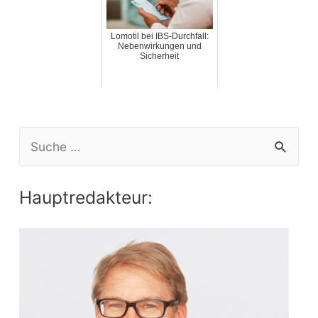
Lomotil bei IBS-Durchfall:
Nebenwirkungen und
Sicherheit
S
e
a
Hauptredakteur:
r
c
h
f
o