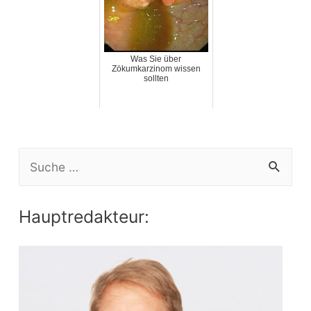
Was Sie über
Zökumkarzinom wissen
sollten
S
e
a
Hauptredakteur:
r
c
h
f