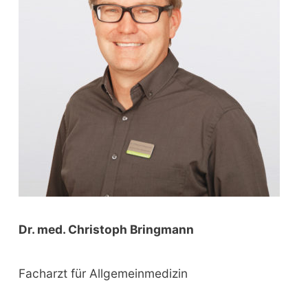
o
r
:
Dr. med. Christoph Bringmann
Facharzt für Allgemeinmedizin