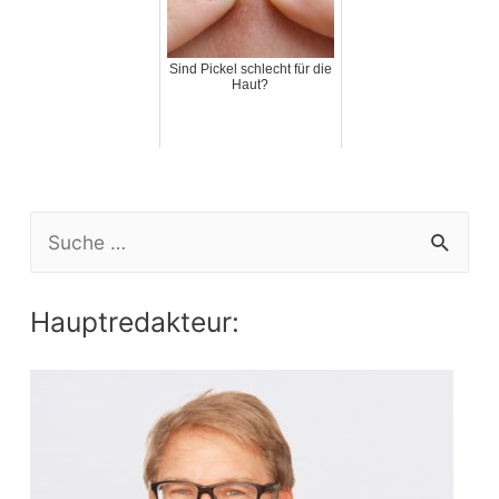
Sind Pickel schlecht für die
Haut?
S
e
a
Hauptredakteur:
r
c
h
f
o