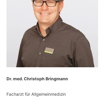
o
r
:
Dr. med. Christoph Bringmann
Facharzt für Allgemeinmedizin