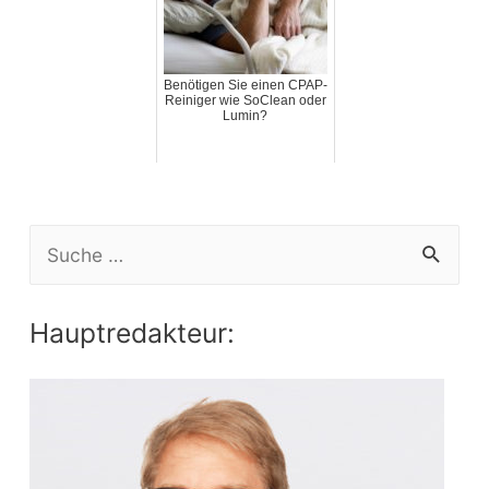
Benötigen Sie einen CPAP-
Reiniger wie SoClean oder
Lumin?
S
e
a
Hauptredakteur:
r
c
h
f